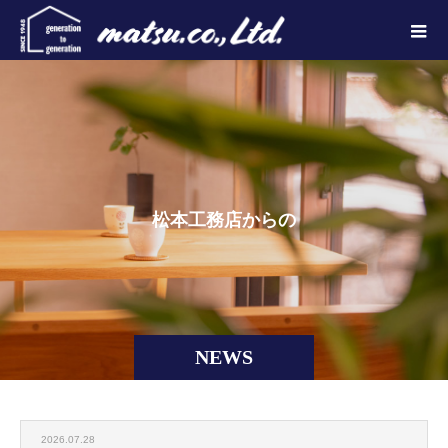
松
本
工
務
店
か
ら
の
お
し
NEWS
2026.07.28