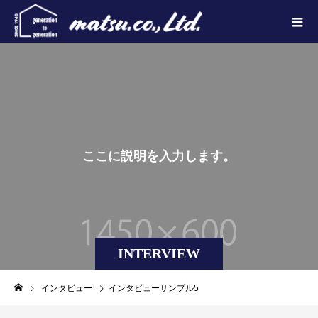
こ
こ
に
説
明
を
入
力
し
ま
す
。
INTERVIEW
インタビュー
インタビューサンプル5