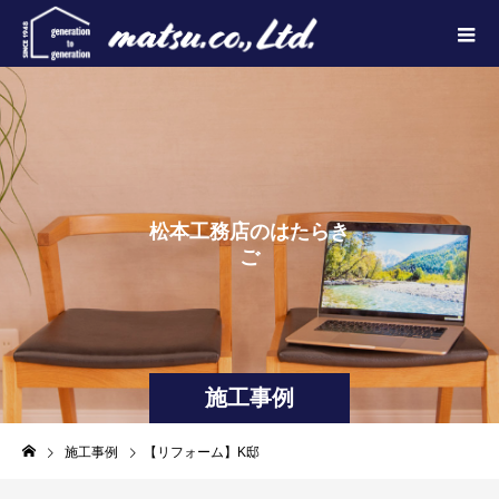
松
本
工
務
店
の
は
た
ら
き
ご
紹
介
し
ま
す
。
施工事例
施工事例
【リフォーム】K邸